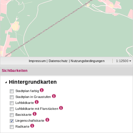
Impressum
|
Datenschutz
|
Nutzungsbedingungen
1:12500
Sichtbarkeiten
Name
Hintergrundkarten
Stadtplan farbig
Stadtplan in Graustufen
Luftbildkarte
Luftbildkarte mit Flurstücken
Basiskarte
Liegenschaftskarte
Radkarte